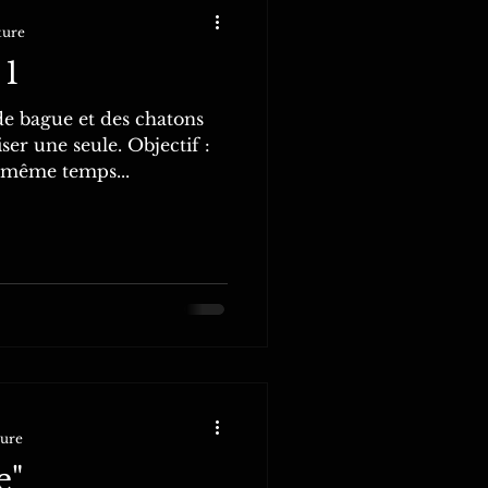
ture
 1
e bague et des chatons
ser une seule. Objectif :
n même temps...
ture
e"