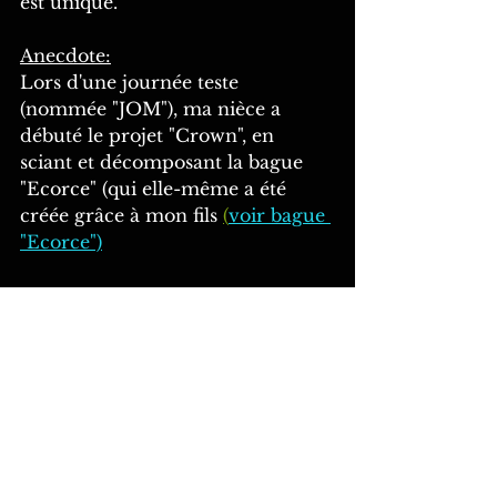
est unique.
Anecdote:
Lors d'une journée teste 
(nommée "JOM"), ma nièce a 
débuté le projet "Crown", en 
sciant et décomposant la bague 
"Ecorce" (qui elle-même a été 
créée grâce à mon fils 
(
voir bague 
"Ecorce")
Collections 
Création XG