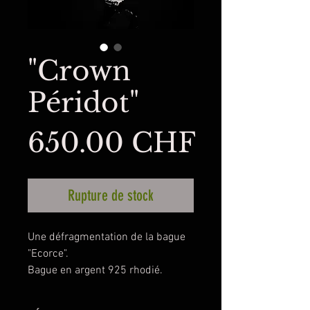
"Crown
Péridot"
Prix
650.00 CHF
Rupture de stock
Une défragmentation de la bague
"Ecorce".
Bague en argent 925 rhodié.
Sertie d'un péridot, taillée en