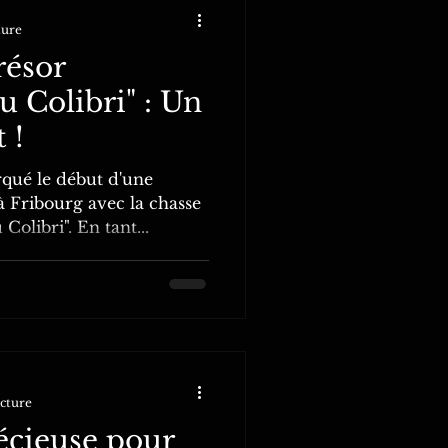
ture
résor
 Colibri" : Un
 !
qué le début d'une
à Fribourg avec la chasse
olibri". En tant...
ecture
écieuse pour