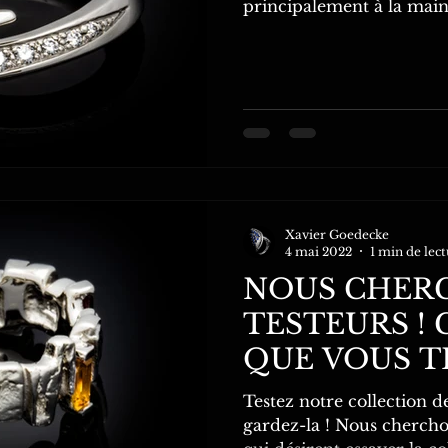
principalement à la mai
attention...
Xavier Goedecke
4 mai 2022
1 min de lec
NOUS CHER
TESTEURS !
QUE VOUS T
Testez notre collection d
gardez-la ! Nous chercho