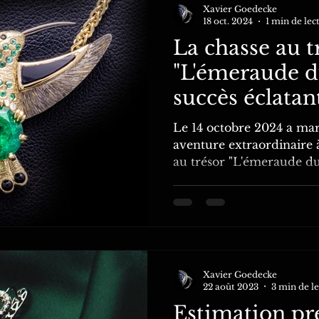
Xavier Goedecke
18 oct. 2024
1 min de lec
La chasse au t
"L'émeraude du
succès éclatant
Le 14 octobre 2024 a mar
aventure extraordinaire 
au trésor "L'émeraude du C
Xavier Goedecke
22 août 2023
3 min de l
Estimation pr