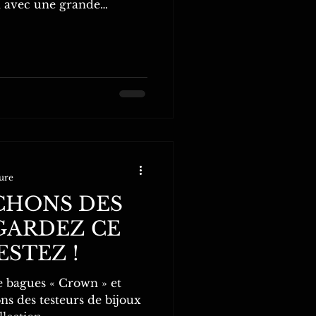
n avec une grande
ture
CHONS DES
 GARDEZ CE
ESTEZ !
e bagues « Crown » et
ns des testeurs de bijoux