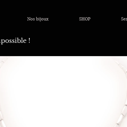
Nos bijoux
SHOP
Se
possible !