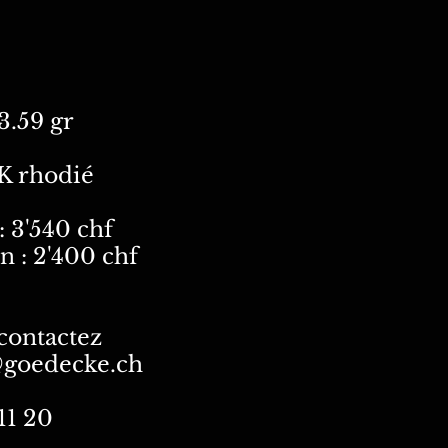
3.59 gr
K rhodié
: 3'540 chf
n : 2'400 chf
 contactez
@goedecke.ch
11 20