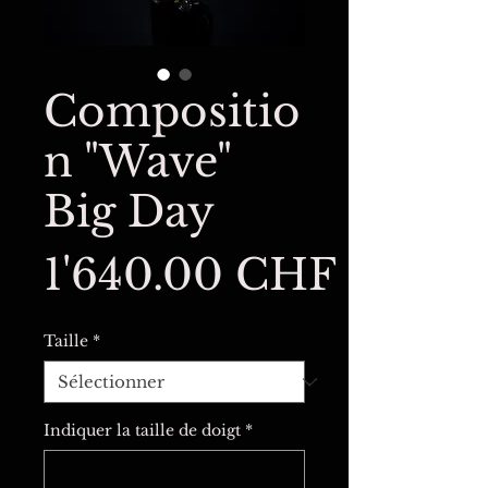
Compositio
n "Wave"
Big Day
Prix
1'640.00 CHF
Taille
*
Indiquer la taille de doigt
*