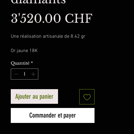
Prix
3'520.00 CHF
Une réalisation artisanale de 8.42 gr
Or jaune 18K
Quantité
*
8 diamants diamètre 1.9-2.0 ct. Vvs-Vs
Prix à neuf : 4'400 chf
Prix 2e main : 3'520 chf
Ajouter au panier
Intéressez, contactez
bijouterie@goedecke.ch
Commander et payer
ou ​au
026 321 11 20