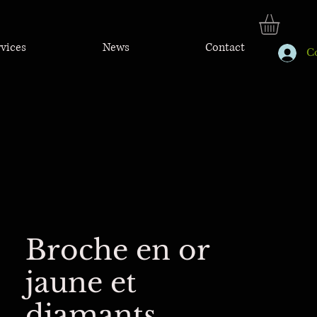
rvices
News
Contact
C
Broche en or
jaune et
diamants