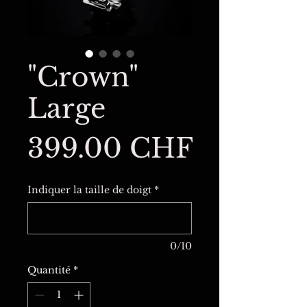
"Crown"
Large
Prix
399.00 CHF
Indiquer la taille de doigt
*
0/10
Quantité
*