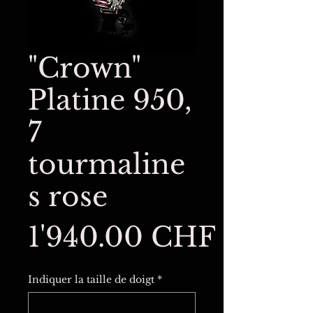
"Crown"
Platine 950,
7
tourmaline
s rose
Prix
1'940.00 CHF
Indiquer la taille de doigt
*