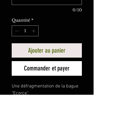
0/10
Quantité
*
Ajouter au panier
Commander et payer
Une défragmentation de la bague
"Ecorce".
Bague en platine 950.
Sertie de 7 baguettes tourmaline
rose 5x2mm
DÉTAILS DE L'ARTICLE