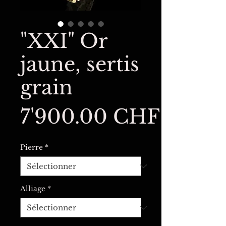
"XXI" Or
jaune, sertis
grain
Prix
7'900.00 CHF
Pierre
*
Alliage
*