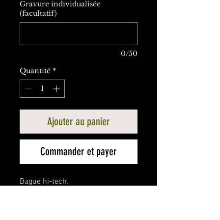
Gravure individualisée
(facultatif)
0/50
Quantité
*
Ajouter au panier
Commander et payer
Bague hi-tech.
Lien vers la présentation "XXI"
Or jaune 750 (2N)