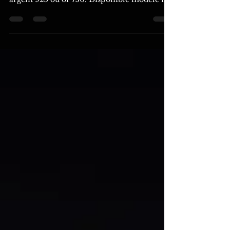
(Voir Ecorce) Précision : Disponible en
argent 925 ou or 750. Disponible modèle fin
ou large....